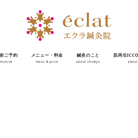
術ご予約
メニュー・料金
鍼灸のこと
肌再生ICC
reserve
menu & price
about shinkyu
about