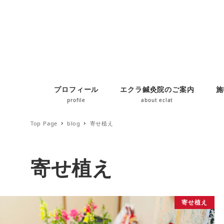
プロフィール
エクラ鍼灸院のご案内
施
profile
about eclat
Top Page
blog
寄せ植え
寄せ植え
寄せ植え