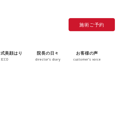
施術ご予約
O式美顔はり
院長の日々
お客様の声
 ICCO
director’s diary
customer’s voice