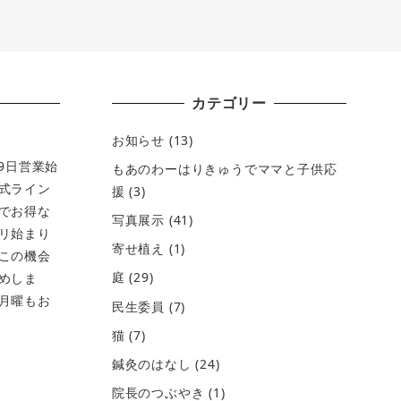
カテゴリー
お知らせ
(13)
月9日営業始
もあのわーはりきゅうでママと子供応
式ライン
援
(3)
でお得な
写真展示
(41)
リ始まり
寄せ植え
(1)
この機会
庭
(29)
めしま
月曜もお
民生委員
(7)
猫
(7)
鍼灸のはなし
(24)
院長のつぶやき
(1)