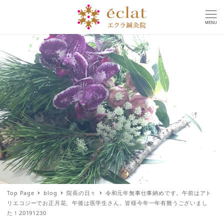
MENU
Top Page
blog
院長の日々
令和元年無事仕事納めです。午前はアト
リエコジーでお正月花、午後は医学生さん。皆様今年一年有難うございまし
た！20191230