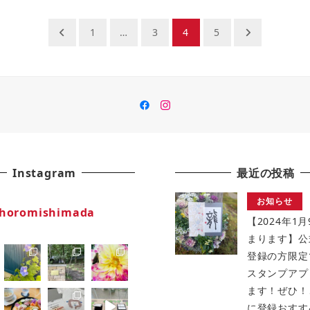
1
…
3
4
5
Facebook
insutaguramu
Instagram
最近の投稿
お知らせ
horomishimada
【2024年1
まります】公
登録の方限定
スタンプアプ
ます！ぜひ！
に登録おすす