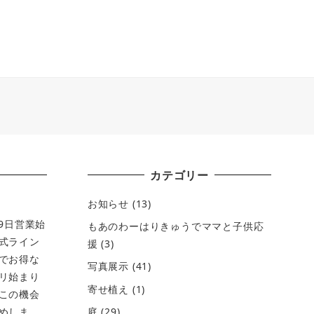
カテゴリー
お知らせ
(13)
月9日営業始
もあのわーはりきゅうでママと子供応
式ライン
援
(3)
でお得な
写真展示
(41)
リ始まり
寄せ植え
(1)
この機会
庭
(29)
めしま