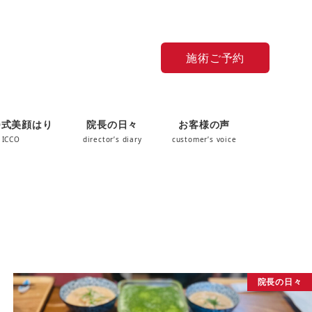
施術ご予約
O式美顔はり
院長の日々
お客様の声
 ICCO
director’s diary
customer’s voice
院長の日々