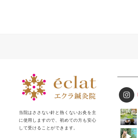
投
稿
の
ペ
ー
ジ
送
り
当院はささない針と熱くないお灸を主
に使用しますので、初めての方も安心
して受けることができます。