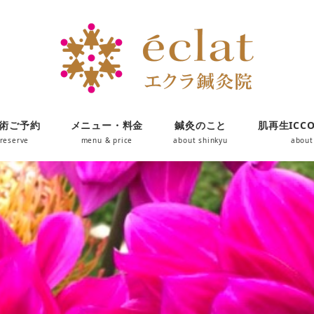
術ご予約
メニュー・料金
鍼灸のこと
肌再生ICC
reserve
menu & price
about shinkyu
about