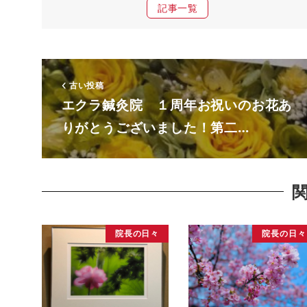
記事一覧
古い投稿
エクラ鍼灸院 １周年お祝いのお花あ
りがとうございました！第二…
院長の日々
院長の日々