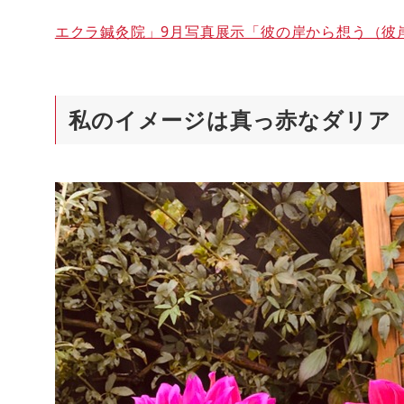
エクラ鍼灸院」9月写真展示「彼の岸から想う（彼
私のイメージは真っ赤なダリア