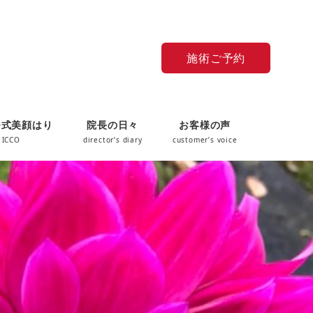
施術ご予約
O式美顔はり
院長の日々
お客様の声
 ICCO
director’s diary
customer’s voice