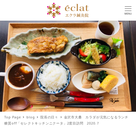
MENU
Top Page
blog
院長の日々
金沢市大桑 カラダが元気になるランチ
糖質off「セレクトキッチンニクータ」2度目訪問 2020.７