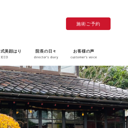
施術ご予約
O式美顔はり
院長の日々
お客様の声
 ICCO
director’s diary
customer’s voice