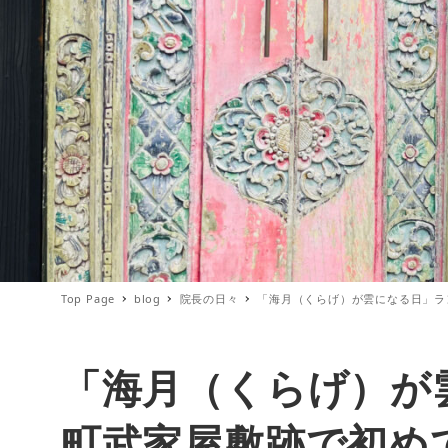
Top Page
blog
院長の日々
「海月（くらげ）が雲になる日」ラ
「海月（くらげ）が
町武家屋敷跡で初め