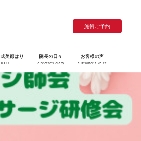
施術ご予約
O式美顔はり
院長の日々
お客様の声
 ICCO
director’s diary
customer’s voice