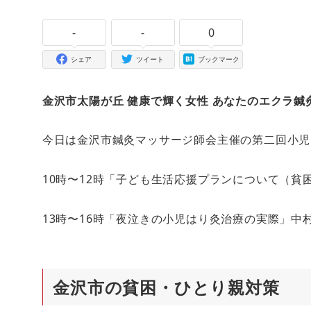
-
-
0
シェア
ツイート
ブックマーク
金沢市太陽が丘 健康で輝く女性 あなたのエクラ鍼
今日は金沢市鍼灸マッサージ師会主催の第二回小児
10時〜12時「子ども生活応援プランについて（貧
13時〜16時「夜泣きの小児はり灸治療の実際」中
金沢市の貧困・ひとり親対策