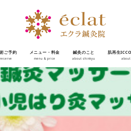
術ご予約
メニュー・料金
鍼灸のこと
肌再生ICC
reserve
menu & price
about shinkyu
about