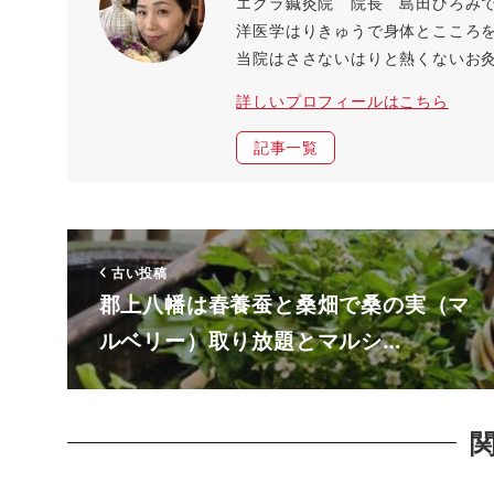
エクラ鍼灸院 院長 島田ひろみ
洋医学はりきゅうで身体とこころ
当院はささないはりと熱くないお
詳しいプロフィールはこちら
記事一覧
古い投稿
郡上八幡は春養蚕と桑畑で桑の実（マ
ルベリー）取り放題とマルシ…