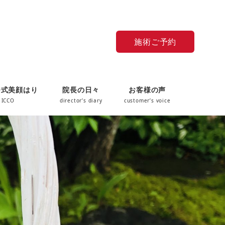
施術ご予約
O式美顔はり
院長の日々
お客様の声
 ICCO
director’s diary
customer’s voice