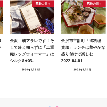
院長の日々
院長の日々
和
金沢 朝アラレです！そ
金沢市主計町「御料理
時
して冷え知らずに「二重
貴船」ランチは華やかな
織レッグウォーマー」は
盛り付けで楽しむ
シルク&#03…
2022.04.01
2020年1月31日
2022年4月1日