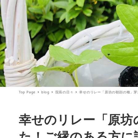
Top Page
blog
院長の日々
幸せのリレー「原坊の朝顔の種」芽
幸せのリレー「原坊
た！ご縁のある方に