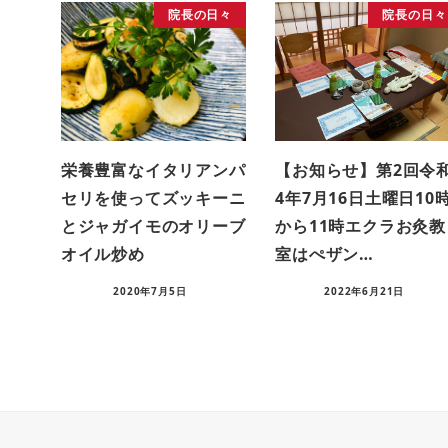
院長の日々
院長の日々
栄養豊富なイタリアンパ
【お知らせ】第2回令
セリを使ってズッキーニ
4年7月16日土曜日10
とジャガイモのオリーブ
から11時エクラお灸教
オイル炒め
室はぺザン…
2020年7月5日
2022年6月21日