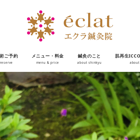
術ご予約
メニュー・料金
鍼灸のこと
肌再生ICC
reserve
menu & price
about shinkyu
about